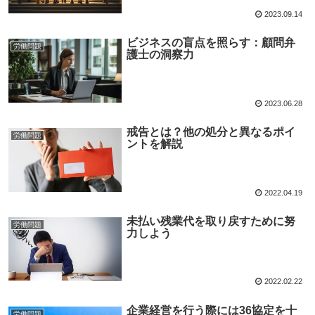
2023.09.14
ビジネスの盲点を照らす：顧問弁
労働問題
護士の洞察力
2023.06.28
戒告とは？他の処分と異なるポイ
労働問題
ントを解説
2022.04.19
未払い残業代を取り戻すために努
労働問題
力しよう
2022.02.22
企業経営を行う際には36協定を十
労働問題