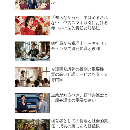
ル
「知らなかった」では済まされ
ない—中古スマホ取引における
赤ロムの法的責任と対処法
銀行員から税理士へ～キャリア
チェンジで得た知識と教訓
介護研修講師の役割と重要性：
質の高い介護サービスを支える
専門家
企業が知るべき、顧問弁護士と
一般弁護士の重要な違い
経営者としての倫理と社会的責
任：成功の裏にある価値観